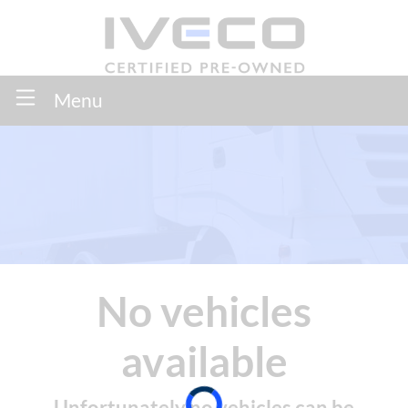
Menu
No vehicles
available
Unfortunately no vehicles can be