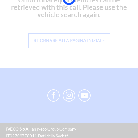
retrieved with this call. Please use the
vehicle search again.
RITORNARE ALLA PAGINA INIZIALE
IVECO S.p.A
- an Iveco Group Company -
IT09709770011
Dati della Società