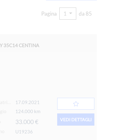
Pagina
1
da 85
LY 35C14 CENTINA
Data 1° immatricolazione
17.09.2021
gio
124.000 km
VEDI DETTAGLI
33.000 €
o
rno
U19236