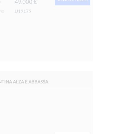
49.000 €
o
rno
U19179
NTINA ALZA E ABBASSA