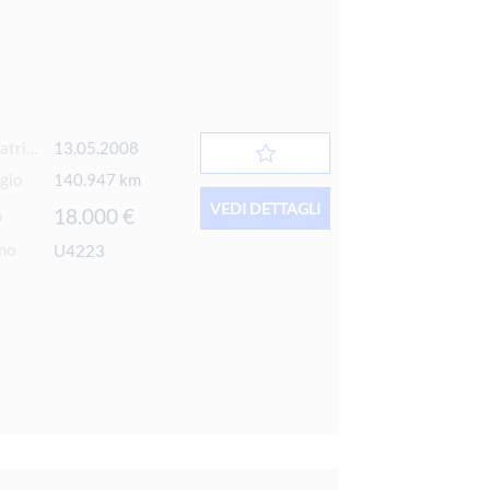
Data 1° immatricolazione
13.05.2008
gio
140.947 km
VEDI DETTAGLI
18.000 €
o
rno
U4223