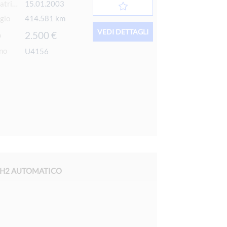
Data 1° immatricolazione
15.01.2003
gio
414.581 km
VEDI DETTAGLI
2.500 €
o
rno
U4156
 H2 AUTOMATICO