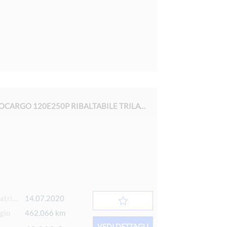
IVECO EUROCARGO 120E250P RIBALTABILE TRILATERALE
Data 1° immatricolazione
14.07.2020
gio
462.066 km
VEDI DETTAGLI