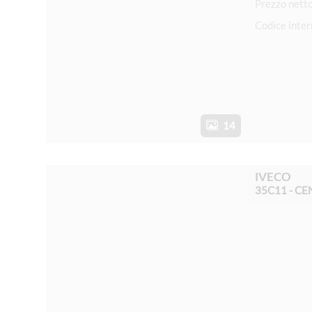
Prezzo nett
Codice inte
14
IVECO
35C11 - CE