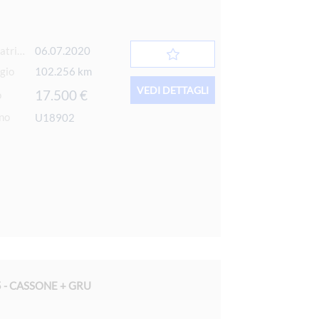
Data 1° immatricolazione
06.07.2020
gio
102.256 km
VEDI DETTAGLI
17.500 €
o
rno
U18902
5 - CASSONE + GRU