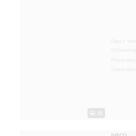
Chilometrag
Prezzo nett
Codice inte
16
IVECO