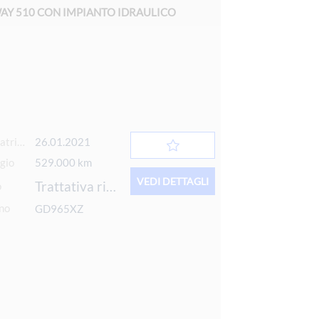
WAY 510 CON IMPIANTO IDRAULICO
Data 1° immatricolazione
26.01.2021
gio
529.000 km
VEDI DETTAGLI
Trattativa riservata
o
rno
GD965XZ