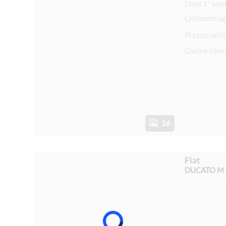
Chilometrag
Prezzo nett
Codice inte
16
Fiat
DUCATO M