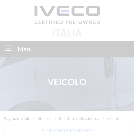
ITALIA
Menu
VEICOLO
Pagina iniziale
Ricerca
Risultato della ricerca
Veicolo
VEICOLO PRECEDENTE