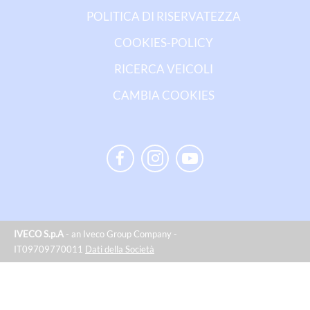
POLITICA DI RISERVATEZZA
COOKIES-POLICY
RICERCA VEICOLI
CAMBIA COOKIES
IVECO S.p.A
- an Iveco Group Company -
IT09709770011
Dati della Società