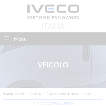
ITALIA
Menu
VEICOLO
Pagina iniziale
Ricerca
Risultato della ricerca
Veicolo
VEICOLO PRECEDENTE