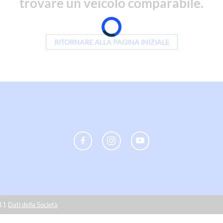
trovare un veicolo comparabile.
RITORNARE ALLA PAGINA INIZIALE
011
Dati della Società