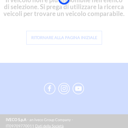
di selezione. Si prega di utilizzare la ricerca
veicoli per trovare un veicolo comparabile.
RITORNARE ALLA PAGINA INIZIALE
IVECO S.p.A
- an Iveco Group Company -
IT09709770011
Dati della Società