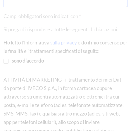
Campi obbligatori sono indicati con *
Si prega di rispondere a tutte le seguenti dichiarazioni
Ho letto l’Informativa
sulla privacy
e do il mio consenso per
le finalità e i trattamenti specificati di seguito:
sono d'accordo
ATTIVITÀ DI MARKETING - il trattamento dei miei Dati
da parte di IVECO S.p.A., in forma cartacea oppure
attraverso strumenti automatizzati o elettronici tra cui
posta, e-mail e telefono (ad es. telefonate automatizzate,
SMS, MMS, fax) e qualsiasi altro mezzo (ad es. siti web,
app per telefoni cellulari), allo scopo di inviare
comunicazioni commerciali e pubblicitarie relative a