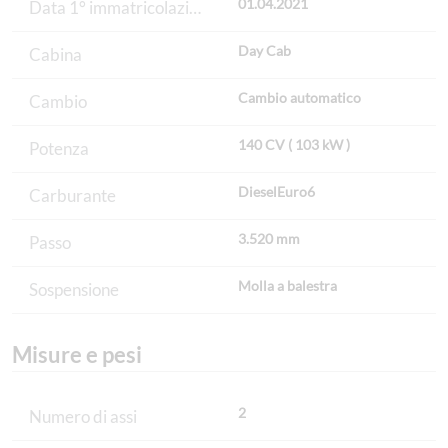
01.04.2021
Data 1° immatricolazione
Day Cab
Cabina
Cambio automatico
Cambio
140 CV ( 103 kW )
Potenza
DieselEuro6
Carburante
3.520 mm
Passo
Molla a balestra
Sospensione
Misure e pesi
2
Numero di assi