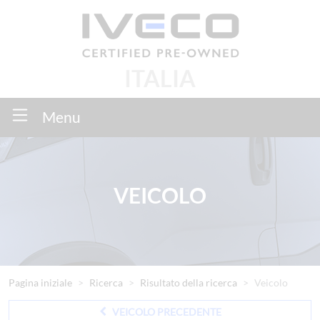
ITALIA
Menu
VEICOLO
Pagina iniziale
Ricerca
Risultato della ricerca
Veicolo
VEICOLO PRECEDENTE